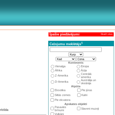
Īpašie piedāvājumi
Skatīt citus
ß
Ceļojumu meklētājs
Kontinents
Vienalga
Eiropa
Āfrika
Āzija
Centrālā
Z-Amerika
amerika
Austrālija un
D-Amerika
okeānija
Atpūta
Eksotika
Pie jūras
Siltās zemes
Kalni
Pie ekvatora
Apskates objekti
Pasaules
Slaveni muzeji
rktīda
brīnumi
Vulkāni