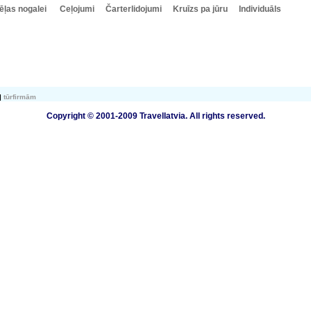
ēļas nogalei
Ceļojumi
Čarterlidojumi
Kruīzs pa jūru
Individuāls
tūrfirmām
Copyright © 2001-2009 Travellatvia. All rights reserved.