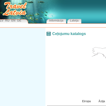
LV
RU
EN
DE
Informācija
Latvija
Ceļojumu katalogs
Eiropa
Āzija