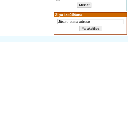
Ziņu izsūtīšana