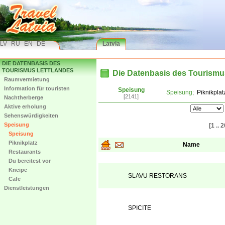
LV
RU
EN
DE
Latvia
DIE DATENBASIS DES
TOURISMUS LETTLANDES
Die Datenbasis des Tourismu
Raumvermietung
Information für touristen
Speisung
Speisung
;
Piknikplat
[2141]
Nachtherberge
Aktive erholung
Sehenswürdigkeiten
Speisung
[1 .. 2
Speisung
Piknikplatz
Name
Restaurants
Du bereitest vor
Kneipe
SLAVU RESTORANS
Cafe
Dienstleistungen
SPICITE