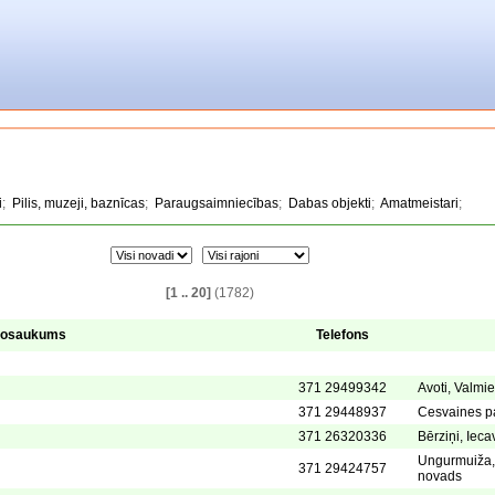
i
;
Pilis, muzeji, baznīcas
;
Paraugsaimniecības
;
Dabas objekti
;
Amatmeistari
;
[1 .. 20]
(1782)
osaukums
Telefons
371 29499342
Avoti, Valmi
371 29448937
Cesvaines p
371 26320336
Bērziņi, Iec
Ungurmuiža,
371 29424757
novads