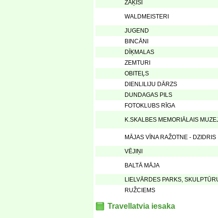
ZAĶĪŠI
WALDMEISTERI
JUGEND
BINCĀNI
DĪĶMALAS
ZEMTURI
OBITEĻS
DIENLILIJU DĀRZS
DUNDAGAS PILS
FOTOKLUBS RĪGA
K.SKALBES MEMORIĀLAIS MUZEJ
MĀJAS VĪNA RAŽOTNE - DZIDRIS
VĒJIŅI
BALTĀ MĀJA
LIELVĀRDES PARKS, SKULPTŪR
RUŽCIEMS
Travellatvia iesaka