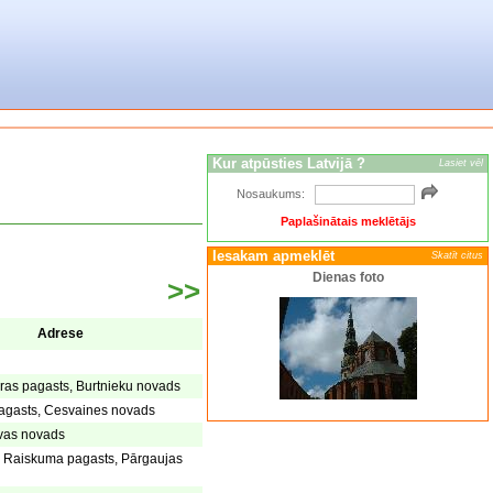
Kur atpūsties Latvijā ?
Lasiet vēl
Nosaukums:
Paplašinātais meklētājs
Iesakam apmeklēt
Skatīt citus
Dienas foto
>>
Adrese
eras pagasts, Burtnieku novads
agasts, Cesvaines novads
avas novads
 Raiskuma pagasts, Pārgaujas