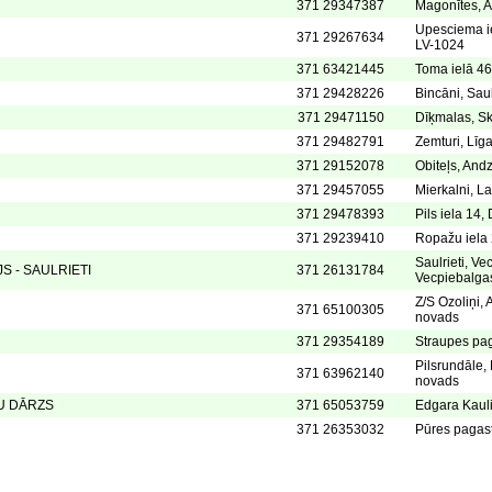
371 29347387
Magonītes, 
Upesciema ie
371 29267634
LV-1024
371 63421445
Toma ielā 46
371 29428226
Bincāni, Sau
371 29471150
Dīķmalas, Sk
371 29482791
Zemturi, Līg
371 29152078
Obiteļs, And
371 29457055
Mierkalni, L
371 29478393
Pils iela 1
371 29239410
Ropažu iela 
Saulrieti, V
S - SAULRIETI
371 26131784
Vecpiebalga
Z/S Ozoliņi, 
371 65100305
novads
371 29354189
Straupes pag
Pilsrundāle,
371 63962140
novads
U DĀRZS
371 65053759
Edgara Kauli
371 26353032
Pūres pagas