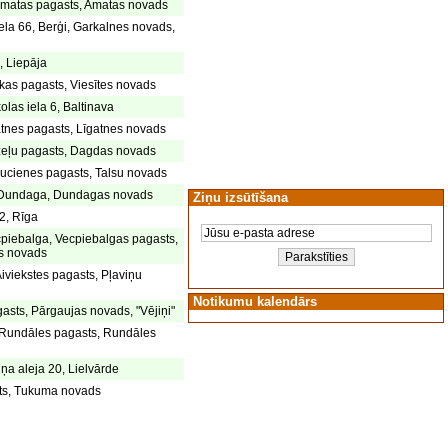
Amatas pagasts, Amatas novads
la 66, Berģi, Garkalnes novads,
, Liepāja
kas pagasts, Viesītes novads
olas iela 6, Baltinava
atnes pagasts, Līgatnes novads
zeļu pagasts, Dagdas novads
aucienes pagasts, Talsu novads
4, Dundaga, Dundagas novads
Ziņu izsūtīšana
2, Rīga
ecpiebalga, Vecpiebalgas pagasts,
s novads
Aiviekstes pagasts, Pļaviņu
Notikumu kalendārs
asts, Pārgaujas novads, "Vējiņi"
 Rundāles pagasts, Rundāles
ņa aleja 20, Lielvārde
ts, Tukuma novads