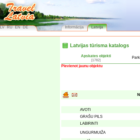
LV
RU
EN
DE
Informācija
Latvija
Latvijas tūrisma katalogs
Apskates objekti
Park
[1782]
Pievienot jaunu objektu
N
AVOTI
GRAŠU PILS
LABIRINTI
UNGURMUIŽA