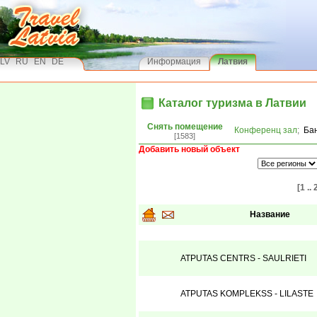
LV
RU
EN
DE
Информация
Латвия
Каталог туризма в Латвии
Снять помещение
Конференц зал
;
Ба
[1583]
Добавить новый объект
[1 .. 
Название
ATPUTAS CENTRS - SAULRIETI
ATPUTAS KOMPLEKSS - LILASTE