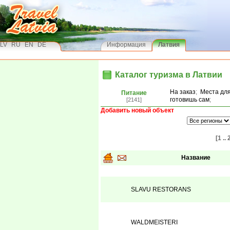
LV
RU
EN
DE
Информация
Латвия
Каталог туризма в Латвии
На заказ
;
Места для
Питание
готовишь сам
;
[2141]
Добавить новый объект
[1 .. 
Название
SLAVU RESTORANS
WALDMEISTERI