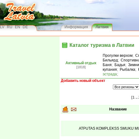
LV
RU
EN
DE
Информация
Латвия
Каталог туризма в Латвии
Прогулки верхом
;
С
Бильярд
;
Спортивн
Активный отдых
Баня
;
Бадья
;
Зимни
[1818]
купания
;
Рыбалка
;
эстрада
;
Добавить новый объект
[1 ..
Название
ATPUTAS KOMPLEKSS SMUKU M