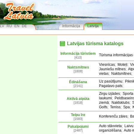
LV
RU
EN
DE
Informācija
Latvija
Latvijas tūrisma katalogs
Informācija tūristiem
Tūrisma informācijas 
[410]
Viesnīcas
;
Moteļi
;
Vi
Naktsmītnes
Jauniešu mītnes
;
Atp
[1808]
vietas
;
Naktsmītnes
;
Uz pasūtījumu
;
Pikni
Ēdināšana
Pagatavo pats
;
[2141]
Zirgu izjādes
;
Sporta
laukumi
;
Peldbasein
Aktīvā atpūta
ziemā
;
Naktsklubs
;
[1818]
Golfs
;
Teniss
;
Spa
;
Telpu īre
Konferenču zāles
;
Ba
[1583]
Auto stāvvieta
;
Laivu
Pakalpojumi
organizēšana
;
Auto 
[2487]