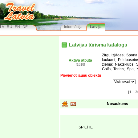
LV
RU
EN
DE
Informācija
Latvija
Latvijas tūrisma katalogs
Zirgu izjādes
;
Sporta
laukumi
;
Peldbasein
Aktīvā atpūta
ziemā
;
Naktsklubs
;
[1818]
Golfs
;
Teniss
;
Spa
;
Pievienot jaunu objektu
[1 .. 2
Nosaukums
SPICĪTE