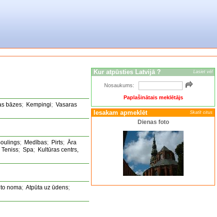
Kur atpūsties Latvijā ?
Lasiet vēl
Nosaukums:
Paplašinātais meklētājs
as bāzes
;
Kempingi
;
Vasaras
Iesakam apmeklēt
Skatīt citus
Dienas foto
oulings
;
Medības
;
Pirts
;
Āra
;
Teniss
;
Spa
;
Kultūras centrs,
to noma
;
Atpūta uz ūdens
;