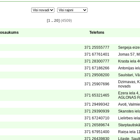
[1 .. 20]
(4509)
osaukums
Telefons
371 25555777
Sergeja eize
371 67761401
Jomas 57, Ma
371 28300777
Krasta iela 4
371 67186266
Antonijas iel
371 29508200
Saulstari, V
Dzirnavas, K
371 25907696
novads
Ezera iela 4
371 65321465
AGLONAS P
371 29499342
Avoti, Valmi
371 29390939
Skanstes iel
371 67240710
Lielirbes iel
371 26589674
Starptautisk
371 67951400
Raiņa iela 11
371 26439830
Lilaste, Sau