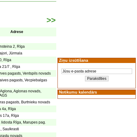
>>
Adrese
nsteina 2, Rīga
jori, Jūrmala
0, Rīga
Ziņu izsūtīšana
a 21/7 , Rīga
ārves pagasts, Ventspils novads
aives pagasts, Vecpiebalgas
, Aglona, Aglonas novads,
Notikumu kalendārs
AGS
eras pagasts, Burtnieku novads
a 4a, Rīga
as 17a, Rīga
ā lidosta Rīga, Marupes pag.
, Saulkrasti
lkrastu novads