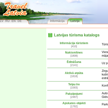
LV
RU
EN
DE
Informācija
Latvija
Latvijas tūrisma katalogs
Informācija tūristiem
Tūri
[410]
Vies
Naktsmītnes
māj
[1808]
Ēdināšana
Uz p
[2141]
Zirg
Aktīvā atpūta
kubl
[1818]
estr
Telpu īre
Konf
[1583]
Auto
Pakalpojumi
Gids
[2487]
Apskates objekti
Park
[1782]