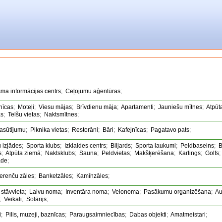
sma informācijas centrs
;
Ceļojumu aģentūras
;
nīcas
;
Moteļi
;
Viesu mājas
;
Brīvdienu māja
;
Apartamenti
;
Jauniešu mītnes
;
Atpūt
as
;
Telšu vietas
;
Naktsmītnes
;
asūtījumu
;
Piknika vietas
;
Restorāni
;
Bāri
;
Kafejnīcas
;
Pagatavo pats
;
u izjādes
;
Sporta klubs
;
Izklaides centrs
;
Biljards
;
Sporta laukumi
;
Peldbaseins
;
B
s
;
Atpūta ziemā
;
Naktsklubs
;
Sauna
;
Peldvietas
;
Makšķerēšana
;
Kartings
;
Golfs
āde
;
erenču zāles
;
Banketzāles
;
Kamīnzāles
;
 stāvvieta
;
Laivu noma
;
Inventāra noma
;
Velonoma
;
Pasākumu organizēšana
;
Au
;
Veikali
;
Solārijs
;
i
;
Pilis, muzeji, baznīcas
;
Paraugsaimniecības
;
Dabas objekti
;
Amatmeistari
;