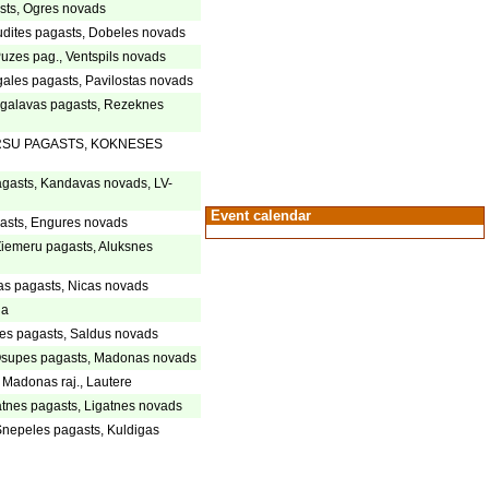
sts, Ogres novads
udites pagasts, Dobeles novads
Puzes pag., Ventspils novads
ales pagasts, Pavilostas novads
igalavas pagasts, Rezeknes
IRSU PAGASTS, KOKNESES
gasts, Kandavas novads, LV-
Event calendar
asts, Engures novads
iemeru pagasts, Aluksnes
cas pagasts, Nicas novads
ga
des pagasts, Saldus novads
 Osupes pagasts, Madonas novads
 Madonas raj., Lautere
gatnes pagasts, Ligatnes novads
Snepeles pagasts, Kuldigas