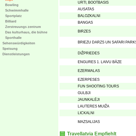
URTI, BOOTBASIS
Bowling
AUSATAS
Schwimmhalle
BALOZKALNI
Sportplatz
Billiard
BANGAS
Zerstreuungs zentrum
BIRZES
Das kulturhaus, die bühne
Sporthalle
BRIEZU DARZS UN SAFARI PARK
Sehenswürdigkeiten
Speisung
DIŽPRIEDES
Dienstleistungen
ENGURES 1. LAIVU BĀZE
EZERMALAS
EZERPESES
FUN SHOOTING TOURS
GULBJI
JAUNKALĒJI
LAUTERES MUIŽA
LICKALNI
MAZSALIJAS
Travellatvia Empfiehlt