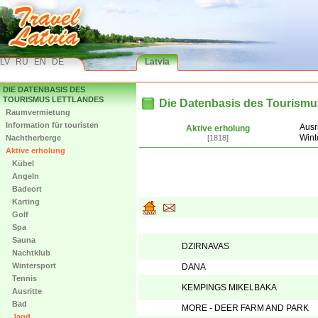
LV
RU
EN
DE
Latvia
DIE DATENBASIS DES
TOURISMUS LETTLANDES
Die Datenbasis des Tourismu
Raumvermietung
Information für touristen
Ausri
Aktive erholung
Wint
Nachtherberge
[1818]
Aktive erholung
Kübel
Angeln
Badeort
Karting
Golf
Spa
Sauna
DZIRNAVAS
Nachtklub
Wintersport
DANA
Tennis
KEMPINGS MIKELBAKA
Ausritte
Bad
MORE - DEER FARM AND PARK
Jagd