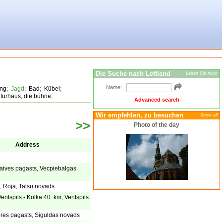
Die Suche nach Lettland
Lesen Sie noch
Name:
ing
;
Jagd
;
Bad
;
Kübel
;
lturhaus, die bühne
;
Advanced search
Wir empfehlen, zu besuchen
Show all
>>
Photo of the day
Address
aives pagasts, Vecpiebalgas
, Roja, Talsu novads
Ventspils - Kolka 40. km, Ventspils
ores pagasts, Siguldas novads