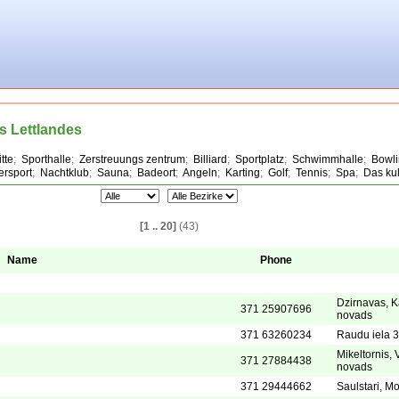
s Lettlandes
tte
;
Sporthalle
;
Zerstreuungs zentrum
;
Billiard
;
Sportplatz
;
Schwimmhalle
;
Bowl
ersport
;
Nachtklub
;
Sauna
;
Badeort
;
Angeln
;
Karting
;
Golf
;
Tennis
;
Spa
;
Das ku
[1 .. 20]
(43)
Name
Phone
Dzirnavas, K
371 25907696
novads
371 63260234
Raudu iela 3
Mikeltornis, 
371 27884438
novads
371 29444662
Saulstari, M