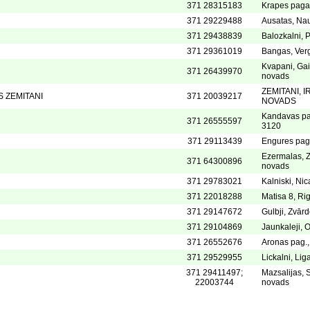
371 28315183
Krapes paga
371 29229488
Ausatas, Na
371 29438839
Balozkalni, 
371 29361019
Bangas, Verg
Kvapani, Ga
371 26439970
novads
ZEMITANI, 
S ZEMITANI
371 20039217
NOVADS
Kandavas pa
371 26555597
3120
371 29113439
Engures pag
Ezermalas, Z
371 64300896
novads
371 29783021
Kalniski, Ni
371 22018288
Matisa 8, Ri
371 29147672
Gulbji, Zvār
371 29104869
Jaunkaleji,
371 26552676
Aronas pag.,
371 29529955
Lickalni, Li
371 29411497;
Mazsalijas, 
22003744
novads