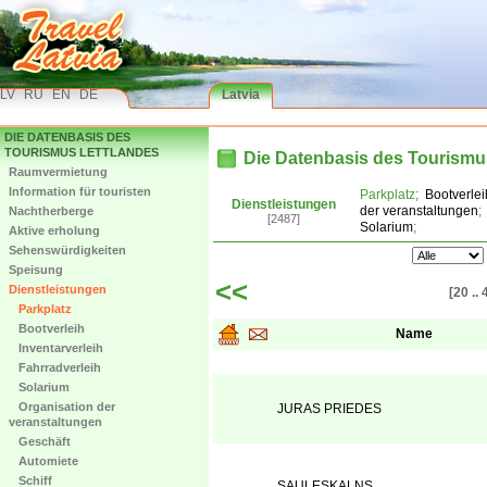
LV
RU
EN
DE
Latvia
DIE DATENBASIS DES
TOURISMUS LETTLANDES
Die Datenbasis des Tourismu
Raumvermietung
Information für touristen
Parkplatz
;
Bootverlei
Dienstleistungen
der veranstaltungen
;
Nachtherberge
[2487]
Solarium
;
Aktive erholung
Sehenswürdigkeiten
Speisung
<<
Dienstleistungen
[20 .. 
Parkplatz
Bootverleih
Name
Inventarverleih
Fahrradverleih
Solarium
Organisation der
JURAS PRIEDES
veranstaltungen
Geschäft
Automiete
Schiff
SAULESKALNS