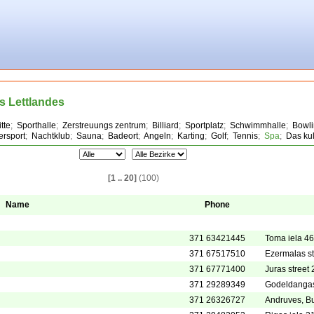
s Lettlandes
tte
;
Sporthalle
;
Zerstreuungs zentrum
;
Billiard
;
Sportplatz
;
Schwimmhalle
;
Bowl
ersport
;
Nachtklub
;
Sauna
;
Badeort
;
Angeln
;
Karting
;
Golf
;
Tennis
;
Spa
;
Das ku
[1 .. 20]
(100)
Name
Phone
371 63421445
Toma iela 46
371 67517510
Ezermalas st
371 67771400
Juras street 
371 29289349
Godeldangas,
371 26326727
Andruves, Bu