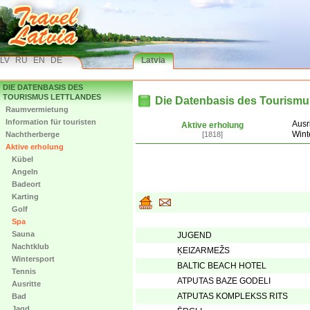
LV
RU
EN
DE
Latvia
DIE DATENBASIS DES
TOURISMUS LETTLANDES
Die Datenbasis des Tourismu
Raumvermietung
Information für touristen
Ausri
Aktive erholung
Wint
Nachtherberge
[1818]
Aktive erholung
Kübel
Angeln
Badeort
Karting
Golf
Spa
Sauna
JUGEND
Nachtklub
ĶEIZARMEŽS
Wintersport
BALTIC BEACH HOTEL
Tennis
ATPUTAS BAZE GODELI
Ausritte
ATPUTAS KOMPLEKSS RITS
Bad
Jagd