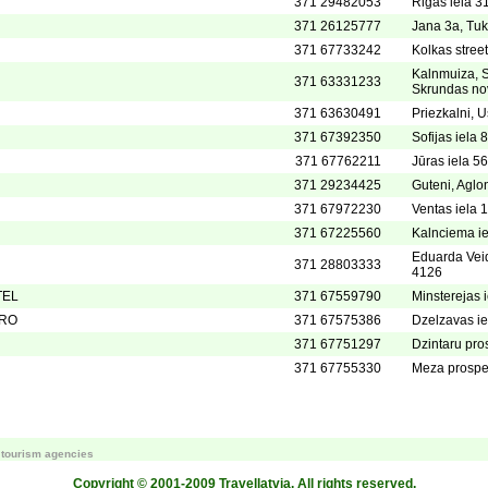
371 29482053
Rigas iela 31
371 26125777
Jana 3a, Tu
371 67733242
Kolkas stree
Kalnmuiza, S
371 63331233
Skrundas no
371 63630491
Priezkalni, 
371 67392350
Sofijas iela 
371 67762211
Jūras iela 5
371 29234425
Guteni, Aglo
371 67972230
Ventas iela 
371 67225560
Kalnciema ie
Eduarda Veid
371 28803333
4126
TEL
371 67559790
Minsterejas i
TRO
371 67575386
Dzelzavas ie
371 67751297
Dzintaru pro
371 67755330
Meza prospek
r tourism agencies
Copyright © 2001-2009 Travellatvia. All rights reserved.