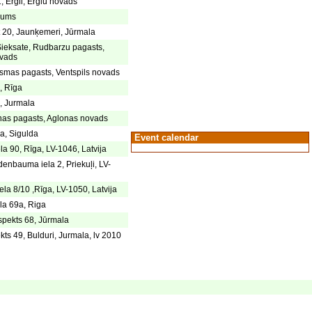
, Ergli, Erglu novads
kums
t 20, Jaunķemeri, Jūrmala
ieksate, Rudbarzu pagasts,
vads
Usmas pagasts, Ventspils novads
8, Rīga
6, Jurmala
nas pagasts, Aglonas novads
1a, Sigulda
Event calendar
la 90, Rīga, LV-1046, Latvija
enbauma iela 2, Priekuļi, LV-
ela 8/10 ,Rīga, LV-1050, Latvija
la 69a, Riga
spekts 68, Jūrmala
ts 49, Bulduri, Jurmala, lv 2010