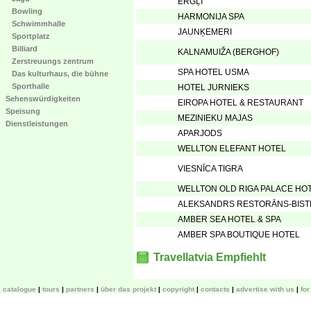
ĒRGĻI
Bowling
HARMONIJA SPA
Schwimmhalle
JAUNĶEMERI
Sportplatz
Billiard
KALNAMUIŽA (BERGHOF)
Zerstreuungs zentrum
SPA HOTEL USMA
Das kulturhaus, die bühne
Sporthalle
HOTEL JURNIEKS
Sehenswürdigkeiten
EIROPA HOTEL & RESTAURANT
Speisung
MEZINIEKU MAJAS
Dienstleistungen
APARJODS
WELLTON ELEFANT HOTEL
VIESNĪCA TIGRA
WELLTON OLD RIGA PALACE HO
ALEKSANDRS RESTORĀNS-BIS
AMBER SEA HOTEL & SPA
AMBER SPA BOUTIQUE HOTEL
Travellatvia Empfiehlt
catalogue
tours
partners
über das projekt
copyright
contacts
advertise with us
fo