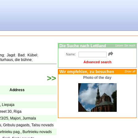
Die Suche nach Lettland
Lesen Sie noch
Name:
ing
;
Jagd
;
Bad
;
Kübel
;
lturhaus, die bühne
;
Advanced search
Wir empfehlen, zu besuchen
Show all
>>
Photo of the day
Address
, Liepaja
reet 30, Riga
23/25, Majori, Jurmala
 Gribulu pagasts, Talsu novads
rtnieku pag., Burtnieku novads